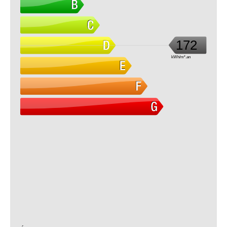
172
kWh/m².an