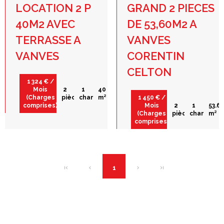
LOCATION 2 P
GRAND 2 PIECES
40M2 AVEC
DE 53,60M2 A
TERRASSE A
VANVES
VANVES
CORENTIN
CELTON
1 324 € /
Mois
2
1
40
(Charges
pièces
chambre
m²
1 450 € /
comprises)
Mois
2
1
53.6
(Charges
pièces
chambre
m²
comprises)
1