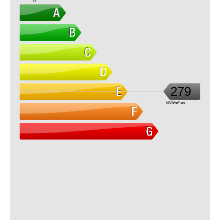
279
kWh/m².an