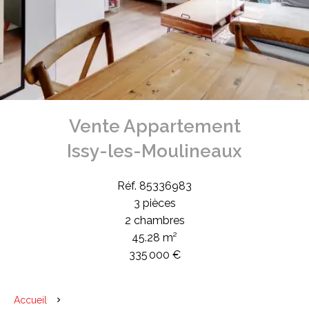
Vente Appartement
Issy-les-Moulineaux
Réf. 85336983
3 pièces
2 chambres
45.28 m²
335 000 €
Accueil